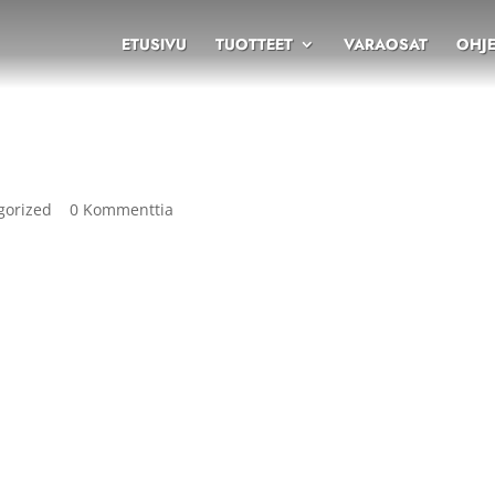
ETUSIVU
TUOTTEET
VARAOSAT
OHJE
!
gorized
|
0 Kommenttia
ä yhteistyökumppaneilleen Rauhaisaa joulunaikaa sekä HYVÄÄ JA