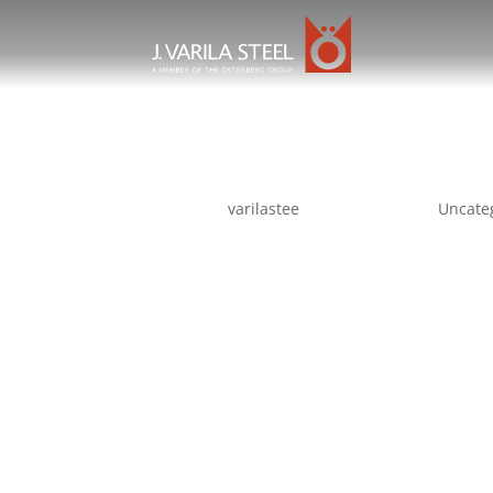
Rauhaisaa joulunaikaa
mennessä
varilastee
|
joulu 17, 2021
|
Uncate
J. Varila Steel Oy toivottaa asiakkailleen sek
MENESTYKSEKÄSTÄ UUTTA VUOTTA 2022!
Varaosat:
+358 6 863 3832
+358 50 359 7074 jari@varilasteel.com
+358 40 350 1145 seija@varilasteel.com